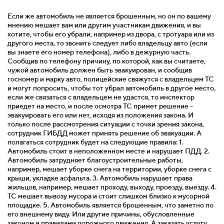
Если же автомобиль не является брошенным, но он по вашему
мнению мешает вам или другим участникам движения, и вы
хотите, чтобы его убрали, например из двора, с тротуара или из
другого места, то звонить следует либо владельцу авто (если
вы знаете его номер телефона), либо в дежурную часть.
Сообщив по телефону причину, по которой, как вы считаете,
чужой автомобиль должен быть эвакуирован, и сообщив
госномер и марку авто, полицейские свяжутся с владельцем ТС
и могут попросить, чтобы тот убрал автомобиль в другое место,
если же связаться с владельцем не удастся, то инспектор
приедет на место, и после осмотра ТС примет решение -
эвакуировать его или нет, исходя из положения закона. И
только после рассмотрения ситуации с точки зрения закона,
сотрудник ГИБДД может принять решение об эвакуации. А
полагаться сотрудник будет на следующие правила: 1.
Автомобиль стоит в неположенном месте и нарушает ПДД. 2.
Автомобиль затрудняет благоустроительные работы,
например, мешает уборке снега на территории, уборке снега с
крыши, укладке асфальта. 3. Автомобиль нарушает права
жильцов, например, мешает проходу, выходу, проезду, выезду. 4.
ТС мешает вывозу мусора и стоит слишком близко к мусорной
площадке. 5. Автомобиль является брошенным, что заметно по
его внешнему виду. Или другие причины, обусловленные
законом и правилами дорожного движения. А заказать услугу